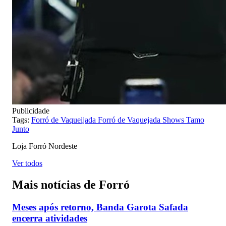
Publicidade
Tags:
Forró de Vaqueijada
Forró de Vaquejada
Shows
Tamo
Junto
Loja Forró Nordeste
Ver todos
Mais notícias de Forró
Meses após retorno, Banda Garota Safada
encerra atividades